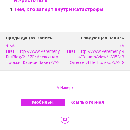
и Аристотель
Тем, кто заперт внутри катастрофы
Предыдущая Запись
Следующая Запись
<a
<a
Href=http://www.peremeny.
Href=http://www.peremeny.r
Ru/blog/21370>Александр
U/column/view/1805/>В
Трокки: Каинов Завет</a>
Одессе И Не Только</a>
Наверх
Мобильн.
Компьютерная