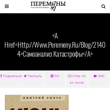
<a
Href=http://www.peremeny.ru/blog/2140
4>Самоанализ Катастрофы</a>
Поделиться
Твитнуть
Pin
Отпр. по
SMS
эл. почте