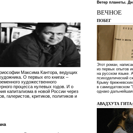
Ветер планеты. Дн
ВЕЧНОЕ
ПОБЕГ
Этот роман, написа
из первых опытов и
ориософии Максима Кантора, ведущих
на русском языке.
художника. О первых его книгах –
психоделический сю
временного художественного
Крыму брежневских 
рного процесса нулевых годов. И о
в самиздатовском "
ия капитализма в новой России через
однако дальнейшая 
, галеристов, критиков, политиков и
АВАДХУТА ГИТА
ана