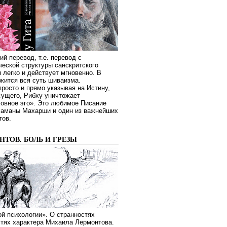
ий перевод, т.е. перевод с
еской структуры санскритского
я легко и действует мгновенно. В
жится вся суть шиваизма.
росто и прямо указывая на Истину,
сущего, Рибху уничтожает
овное эго». Это любимое Писание
Раманы Махарши и один из важнейших
тов.
ТОВ. БОЛЬ И ГРЕЗЫ
й психологии». О странностях
стях характера Михаила Лермонтова.