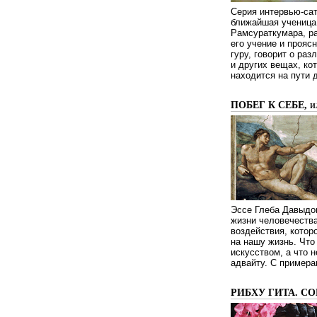
Серия интервью-сат
ближайшая ученица 
Рамсураткумара, ра
его учение и проясн
гуру, говорит о ра
и других вещах, ко
находится на пути 
ПОБЕГ К СЕБЕ, 
Эссе Глеба Давыдов
жизни человечества
воздействия, котор
на нашу жизнь. Чт
искусством, а что н
адвайту. С примера
РИБХУ ГИТА. С