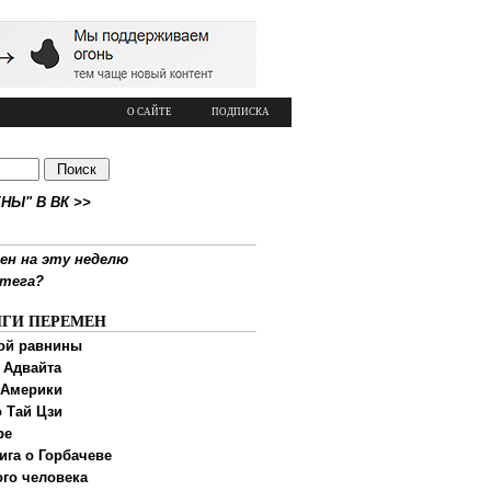
О САЙТЕ
ПОДПИСКА
НЫ" В ВК >>
ен на эту неделю
ртега?
ИГИ ПЕРЕМЕН
ой равнины
 Адвайта
 Америки
 Тай Цзи
ре
ига о Горбачеве
ого человека