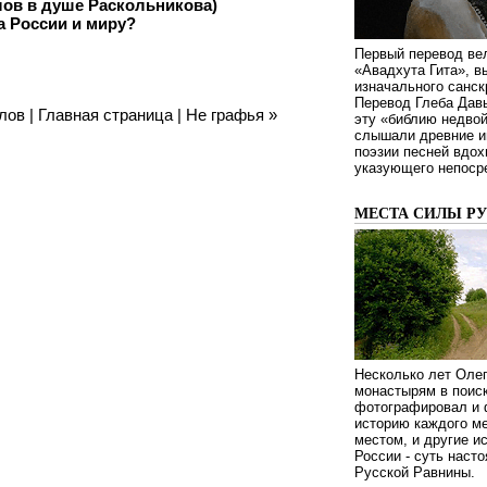
лов в душе Раскольникова)
а России и миру?
Первый перевод ве
«Авадхута Гита», 
изначального санск
Перевод Глеба Дав
лов
|
Главная страница
|
Не графья
»
эту «библию недвой
слышали древние ин
поэзии песней вдох
указующего непосре
МЕСТА СИЛЫ Р
Несколько лет Оле
монастырям в поиск
фотографировал и 
историю каждого ме
местом, и другие и
России - суть наст
Русской Равнины.