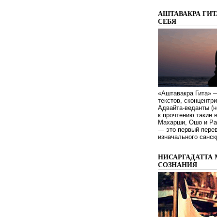
АШТАВАКРА ГИТ
СЕБЯ
«Аштавакра Гита» —
текстов, сконцентр
Адвайта-веданты (н
к прочтению такие 
Махарши, Ошо и Ра
— это первый пере
изначального санск
НИСАРГАДАТТА 
СОЗНАНИЯ