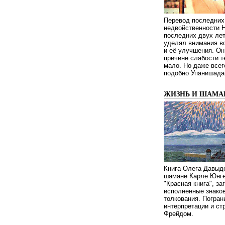
Перевод последних
недвойственности 
последних двух ле
уделял внимания в
и её улучшения. Он
причине слабости т
мало. Но даже всег
подобно Упанишада
ЖИЗНЬ И ШАМА
Книга Олега Давыдо
шамане Карле Юнге
"Красная книга", за
исполненные знаков
толкования. Погран
интерпретации и с
Фрейдом.