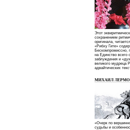
Этот эквиритмическ
сохранением ритмич
оригинала, читаетс
«Рибху Гите» содер
Бескомпромиссно, п
на Единство всего 
заблуждения и «дух
великого мудреца 
адвайтических текс
МИХАИЛ ЛЕРМОН
«Очерк по вершинно
судьбы и особенно