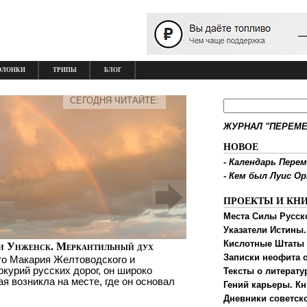
ОЛОНКИ
ТРИПЫ
БЛОГ
СЕГОДНЯ ЧИТАЙТЕ:
ЖУРНАЛ "ПЕРЕМЕ
НОВОЕ
-
Календарь Перем
-
Кем был Луис О
ПРОЕКТЫ И КН
Места Силы Русск
Указатели Истины.
Кислотные Штаты
и Унженск. Меркантильный дух
Записки неофита о
го Макария Желтоводского и
ркурий русских дорог, он широко
Тексты о литерату
ая возникла на месте, где он основал
Гений карьеры. Кн
Дневники советск