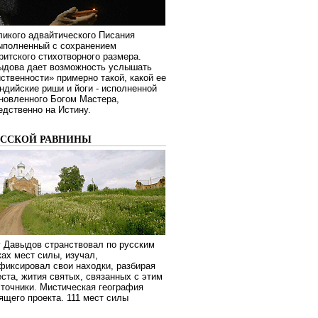
ликого адвайтического Писания
выполненный с сохранением
ритского стихотворного размера.
ыдова дает возможность услышать
ственности» примерно такой, какой ее
дийские риши и йоги - исполненной
новленного Богом Мастера,
дственно на Истину.
УССКОЙ РАВНИНЫ
г Давыдов странствовал по русским
ах мест силы, изучал,
фиксировал свои находки, разбирая
ста, жития святых, связанных с этим
сточники. Мистическая география
оящего проекта. 111 мест силы