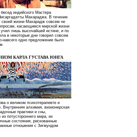
 бесед индийского Мастера
Нисаргадатты Махараджа. В течение
т своей жизни Махарадж совсем не
опросам, касающимся мирской жизни
 учил лишь высочайшей истине, и по
ела в некоторые дни говорил совсем
о-навсего одно предложение было
м.
НИЗМ КАРЛА ГУСТАВА ЮНГА
ва о великом психотерапевте и
. Внутренняя алхимия, визионерская
гадочные практики и сны,
 из потустороннего мира, их
ичные состояния, рискованные
транные отношения с Зигмундом