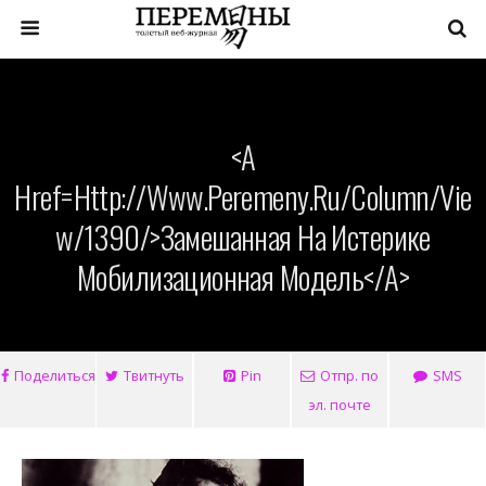
<a
Href=http://www.peremeny.ru/column/vie
W/1390/>Замешанная На Истерике
Мобилизационная Модель</a>
Поделиться
Твитнуть
Pin
Отпр. по
SMS
эл. почте