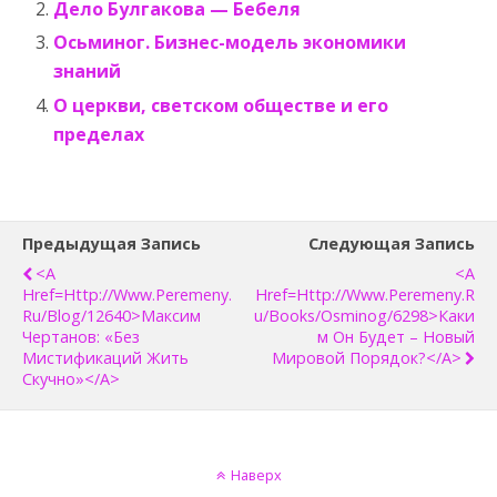
Дело Булгакова — Бебеля
Осьминог. Бизнес-модель экономики
знаний
О церкви, светском обществе и его
пределах
Предыдущая Запись
Следующая Запись
<a
<a
Href=http://www.peremeny.
Href=http://www.peremeny.r
Ru/blog/12640>Максим
U/books/osminog/6298>Каки
Чертанов: «Без
М Он Будет – Новый
Мистификаций Жить
Мировой Порядок?</a>
Скучно»</a>
Наверх