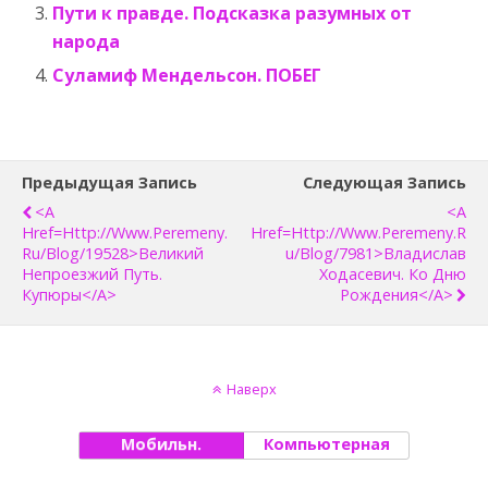
Пути к правде. Подсказка разумных от
народа
Суламиф Мендельсон. ПОБЕГ
Предыдущая Запись
Следующая Запись
<a
<a
Href=http://www.peremeny.
Href=http://www.peremeny.r
Ru/blog/19528>Великий
U/blog/7981>Владислав
Непроезжий Путь.
Ходасевич. Ко Дню
Купюры</a>
Рождения</a>
Наверх
Мобильн.
Компьютерная