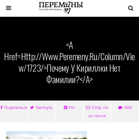
<a
Href=http://www.peremeny.ru/column/vie
W/1723/>Почему У Кириллки Нет
Фамилии?</a>
Поделиться
Твитнуть
Pin
Отпр. по
SMS
эл. почте