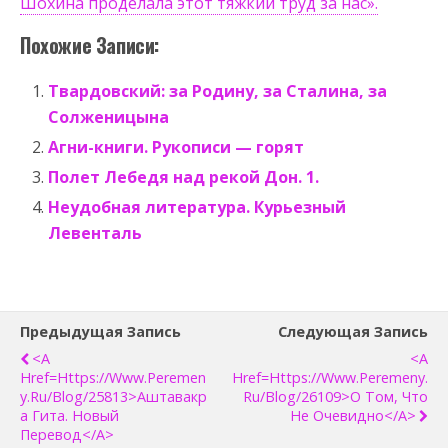
Шохина проделала этот тяжкий труд за нас».
Похожие Записи:
Твардовский: за Родину, за Сталина, за
Солженицына
Агни-книги. Рукописи — горят
Полет Лебедя над рекой Дон. 1.
Неудобная литература. Курьезный
Левенталь
Предыдущая Запись
Следующая Запись
<a
<a
Href=https://www.peremen
Href=https://www.peremeny.
Y.ru/blog/25813>Аштавакр
Ru/blog/26109>О Том, Что
А Гита. Новый
Не Очевидно</a>
Перевод</a>