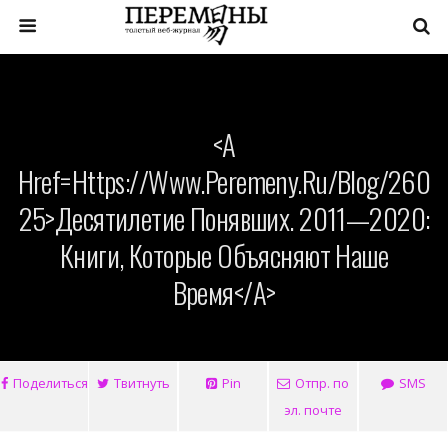
<a
Href=https://www.peremeny.ru/blog/260
25>Десятилетие Понявших. 2011—2020:
Книги, Которые Объясняют Наше
Время</a>
Поделиться
Твитнуть
Pin
Отпр. по
SMS
эл. почте