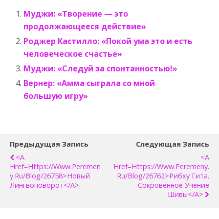
Муджи: «Творение — это
продолжающееся действие»
Роджер Кастилло: «Покой ума это и есть
человеческое счастье»
Муджи: «Следуй за спонтанностью!»
Вернер: «Амма сыграла со мной
большую игру»
Предыдущая Запись
Следующая Запись
<a
<a
Href=https://www.peremen
Href=https://www.peremeny.
Y.ru/blog/26758>Новый
Ru/blog/26762>Рибху Гита.
Лингвоповорот</a>
Сокровенное Учение
Шивы</a>