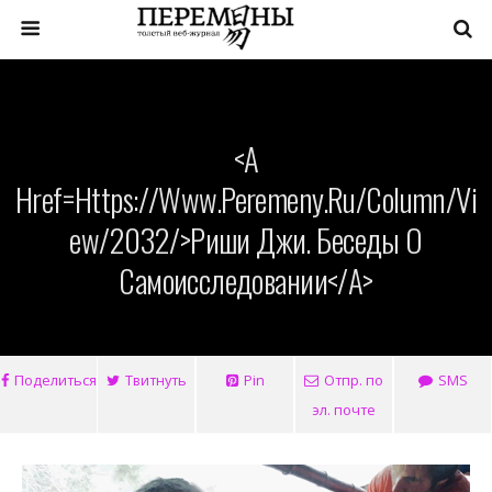
<a
Href=https://www.peremeny.ru/column/vi
Ew/2032/>Риши Джи. Беседы О
Самоисследовании</a>
Поделиться
Твитнуть
Pin
Отпр. по
SMS
эл. почте