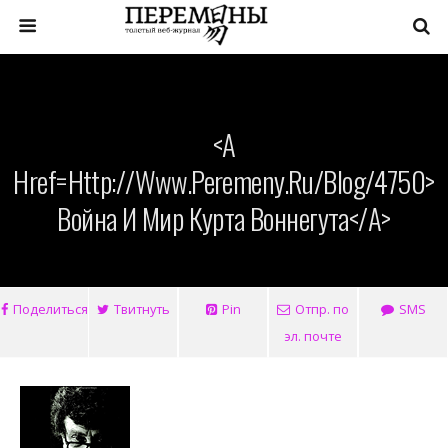
<a
Href=http://www.peremeny.ru/blog/4750>
Война И Мир Курта Воннегута</a>
Поделиться
Твитнуть
Pin
Отпр. по
SMS
эл. почте