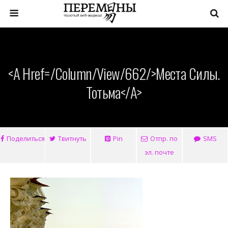
<a Href=/column/view/662/>Места Силы.
Тотьма</a>
Поделиться
Твитнуть
Pin
Отпр. по
SMS
эл. почте