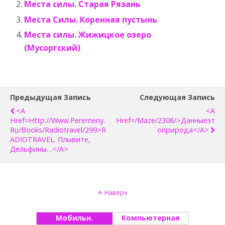
Места силы. Старая Рязань
Места Силы. Коренная пустынь
Места силы. Жижицкое озеро
(Мусоргский)
Предыдущая Запись
Следующая Запись
<a
<a
Href=http://www.peremeny.
Href=/maze/2308/>Данныеэт
Ru/books/radiotravel/299>R
Оприрода</a>
ADIOTRAVEL. Плывите,
Дельфины…</a>
Наверх
Мобильн.
Компьютерная