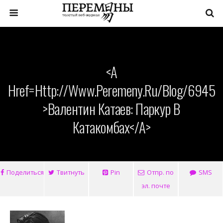
<a
Href=http://www.peremeny.ru/blog/6945
>Валентин Катаев: Паркур В
Катакомбах</a>
Поделиться
Твитнуть
Pin
Отпр. по
SMS
эл. почте