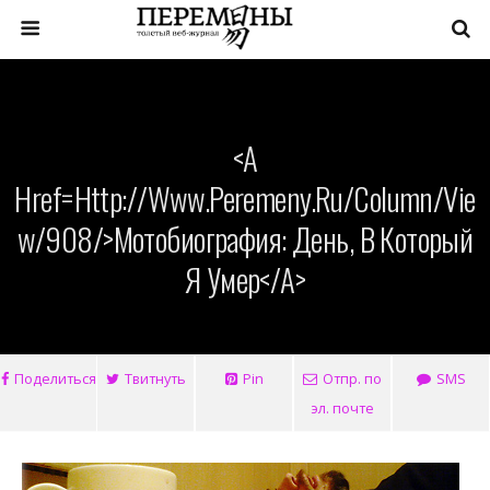
<a
Href=http://www.peremeny.ru/column/vie
W/908/>Мотобиография: День, В Который
Я Умер</a>
Поделиться
Твитнуть
Pin
Отпр. по
SMS
эл. почте