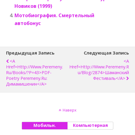
Новиков (1999)
Мотобиография. Смертельный
автобонус
Предыдущая Запись
Следующая Запись
<a
<a
Href=http://www.peremeny.
Href=http://www.peremeny.r
Ru/books/?p=43>PDF-
U/blog/2874>Шаманский
Poetry Peremeny.ru:
Фестиваль</a>
Димамишенин</a>
Наверх
Мобильн.
Компьютерная