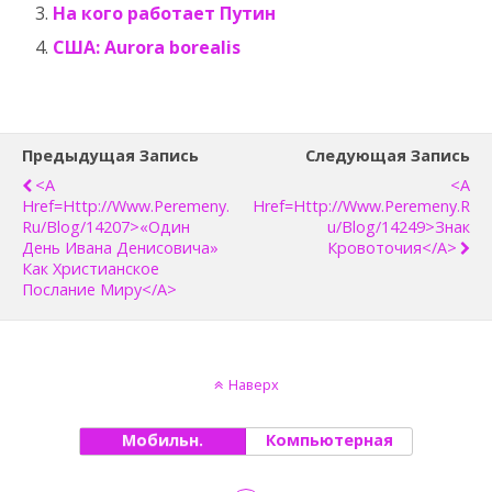
На кого работает Путин
США: Aurora borealis
Предыдущая Запись
Следующая Запись
<a
<a
Href=http://www.peremeny.
Href=http://www.peremeny.r
Ru/blog/14207>«Один
U/blog/14249>Знак
День Ивана Денисовича»
Кровоточия</a>
Как Христианское
Послание Миру</a>
Наверх
Мобильн.
Компьютерная