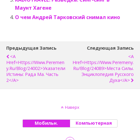
Маунт Хагене
О чем Андрей Тарковский снимал кино
Предыдущая Запись
Следующая Запись
<a
<a
Href=https://www.peremen
Href=https://www.peremeny.
Y.ru/blog/24002>Указатели
Ru/blog/24089>Места Силы.
Истины: Рада Ма. Часть
Энциклопедия Русского
2</a>
Духа</a>
Наверх
Мобильн.
Компьютерная