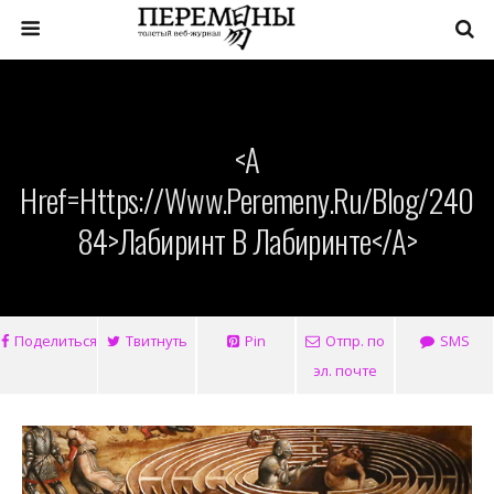
<a
Href=https://www.peremeny.ru/blog/240
84>Лабиринт В Лабиринте</a>
Поделиться
Твитнуть
Pin
Отпр. по
SMS
эл. почте