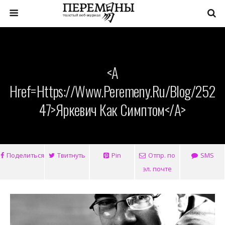
<a
Href=https://www.peremeny.ru/blog/252
47>Яркевич Как Симптом</a>
Поделиться
Твитнуть
Pin
Отпр. по
SMS
эл. почте