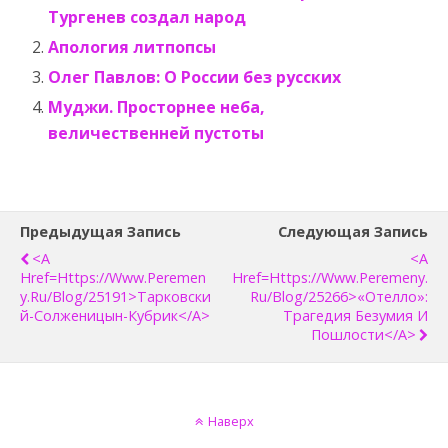
Тургенев создал народ
Апология литпопсы
Олег Павлов: О России без русских
Муджи. Просторнее неба,
величественней пустоты
Предыдущая Запись
Следующая Запись
<a
<a
Href=https://www.peremen
Href=https://www.peremeny.
Y.ru/blog/25191>Тарковски
Ru/blog/25266>«Отелло»:
Й-Солженицын-Кубрик</a>
Трагедия Безумия И
Пошлости</a>
Наверх