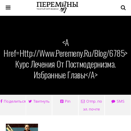
<a
Href=http://www.peremeny.ru/blog/6785>
Курс Лечения От Постмодернизма.
Избранные Главы</a>
Поделиться
Твитнуть
Pin
Отпр. по
SMS
эл. почте