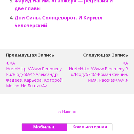
Фарид Нагим. «Танжер» — рецензия и
две главы
Дни Силы. Солнцеворот. И Кирилл
Белозерский
Предыдущая Запись
Следующая Запись
<a
<a
Href=http://www.peremeny.
Href=http://www.peremeny.r
Ru/blog/6691>Александр
U/blog/6746>Роман Сенчин.
Фадеев. Карьера, Которой
Имя, Рассказ</a>
Могло Не Быть</a>
Наверх
Мобильн.
Компьютерная