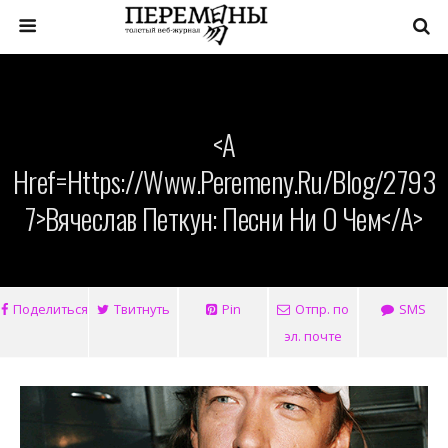
<a
Href=https://www.peremeny.ru/blog/2793
7>Вячеслав Петкун: Песни Ни О Чем</a>
Поделиться
Твитнуть
Pin
Отпр. по
SMS
эл. почте