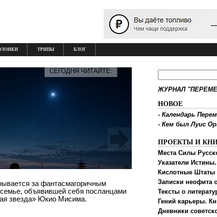
ОЛОНКИ
ТРИПЫ
БЛОГ
СЕГОДНЯ ЧИТАЙТЕ:
ЖУРНАЛ "ПЕРЕМЕ
НОВОЕ
-
Календарь Перем
-
Кем был Луис О
ПРОЕКТЫ И КН
Места Силы Русск
Указатели Истины.
Кислотные Штаты
Записки неофита о
крывается за фантасмагоричным
 семье, объявившей себя посланцами
Тексты о литерату
ная звезда» Юкио Мисима.
Гений карьеры. Кн
Дневники советск