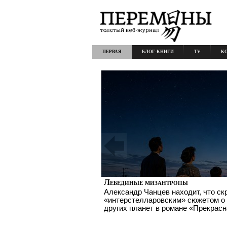
ПЕРВАЯ
БЛОГ-КНИГИ
TV
К
Лебединые мизантропы
Александр Чанцев находит, что с
«интерстелларовским» сюжетом о
других планет в романе «Прекрас