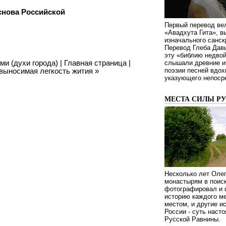
снова Российской
Первый перевод ве
«Авадхута Гита», 
изначального санск
Перевод Глеба Дав
эту «библию недвой
ми (духи города)
|
Главная страница
|
слышали древние ин
выносимая легкость жития
»
поэзии песней вдох
указующего непосре
МЕСТА СИЛЫ Р
Несколько лет Оле
монастырям в поиск
фотографировал и 
историю каждого ме
местом, и другие и
России - суть наст
Русской Равнины.