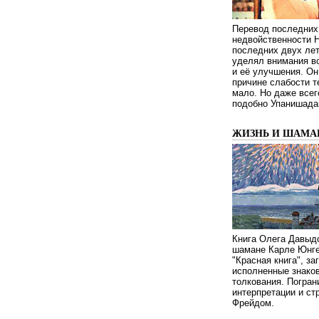
Перевод последних
недвойственности 
последних двух ле
уделял внимания в
и её улучшения. Он
причине слабости т
мало. Но даже всег
подобно Упанишада
ЖИЗНЬ И ШАМА
Книга Олега Давыдо
шамане Карле Юнге
"Красная книга", за
исполненные знаков
толкования. Погран
интерпретации и с
Фрейдом.