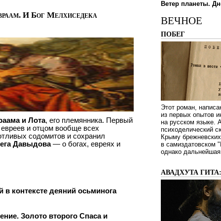
Ветер планеты. Дн
Авраам. И Бог Мелхиседека
ВЕЧНОЕ
ПОБЕГ
Этот роман, написа
из первых опытов и
аама и Лота
, его племянника. Первый
на русском языке.
 евреев и отцом вообще всех
психоделический сю
отливых содомитов и сохранил
Крыму брежневских 
ега Давыдова
— о богах, евреях и
в самиздатовском "
однако дальнейшая 
АВАДХУТА ГИТА
й в контексте деяний осьминога
жение. Золото второго Спаса и