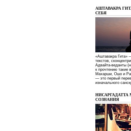
АШТАВАКРА ГИТ
СЕБЯ
«Аштавакра Гита» —
текстов, сконцентр
Адвайта-веданты (н
к прочтению такие 
Махарши, Ошо и Ра
— это первый пере
изначального санск
НИСАРГАДАТТА 
СОЗНАНИЯ