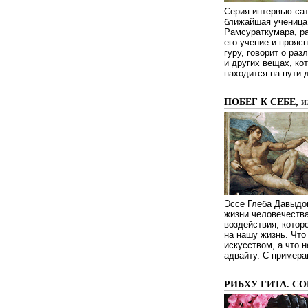
Серия интервью-сат
ближайшая ученица 
Рамсураткумара, ра
его учение и проясн
гуру, говорит о ра
и других вещах, ко
находится на пути 
ПОБЕГ К СЕБЕ, 
Эссе Глеба Давыдов
жизни человечества
воздействия, котор
на нашу жизнь. Чт
искусством, а что н
адвайту. С примера
РИБХУ ГИТА. С