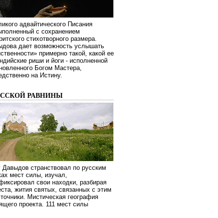
ликого адвайтического Писания
выполненный с сохранением
ритского стихотворного размера.
ыдова дает возможность услышать
ственности» примерно такой, какой ее
дийские риши и йоги - исполненной
новленного Богом Мастера,
дственно на Истину.
УССКОЙ РАВНИНЫ
г Давыдов странствовал по русским
ах мест силы, изучал,
фиксировал свои находки, разбирая
ста, жития святых, связанных с этим
сточники. Мистическая география
оящего проекта. 111 мест силы