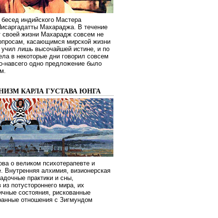
 бесед индийского Мастера
Нисаргадатты Махараджа. В течение
т своей жизни Махарадж совсем не
опросам, касающимся мирской жизни
 учил лишь высочайшей истине, и по
ела в некоторые дни говорил совсем
о-навсего одно предложение было
м.
НИЗМ КАРЛА ГУСТАВА ЮНГА
ва о великом психотерапевте и
. Внутренняя алхимия, визионерская
гадочные практики и сны,
 из потустороннего мира, их
ичные состояния, рискованные
транные отношения с Зигмундом