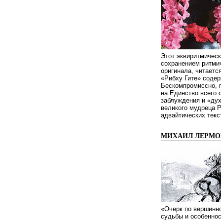
Этот эквиритмическ
сохранением ритмич
оригинала, читаетс
«Рибху Гите» содер
Бескомпромиссно, п
на Единство всего 
заблуждения и «дух
великого мудреца 
адвайтических текс
МИХАИЛ ЛЕРМОН
«Очерк по вершинно
судьбы и особенно