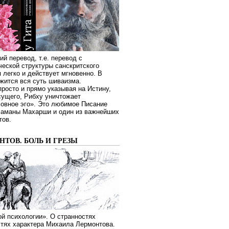
ий перевод, т.е. перевод с
еской структуры санскритского
я легко и действует мгновенно. В
жится вся суть шиваизма.
росто и прямо указывая на Истину,
сущего, Рибху уничтожает
овное эго». Это любимое Писание
Раманы Махарши и один из важнейших
тов.
ТОВ. БОЛЬ И ГРЕЗЫ
й психологии». О странностях
стях характера Михаила Лермонтова.