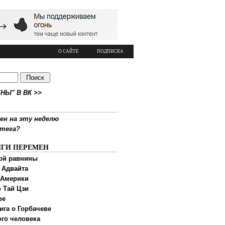
О САЙТЕ
ПОДПИСКА
НЫ" В ВК >>
ен на эту неделю
ртега?
ИГИ ПЕРЕМЕН
ой равнины
 Адвайта
 Америки
 Тай Цзи
ре
ига о Горбачеве
ого человека