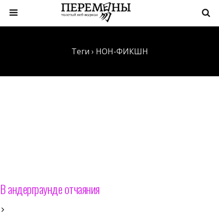
Теги › НОН-ФИКШН
В андерграунде отчаяния