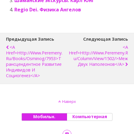
Шаманские экскурсы. Карл Юнг
Regio Dei. Физика Ангелов
Предыдущая Запись
Следующая Запись
<a
<a
Href=http://www.peremeny.
Href=http://www.peremeny.r
Ru/books/osminog/7953>Т
U/column/view/1502/>Меж
Рансцендентное Развитие
Двух Наполеонов</a>
Индивидов И
Социогенез</a>
Наверх
Мобильн.
Компьютерная