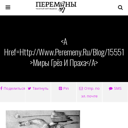
<a
Href=http://www.peremeny.ru/blog/15551
>Миры Грёз И Праха</a>
Поделиться
Твитнуть
Pin
Отпр. по
SMS
эл. почте