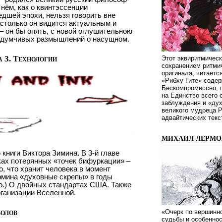
нём, как о квинтэссенции
дшей эпохи, нельзя говорить вне
астолько он видится актуальным и
– он бы опять, с новой оглушительною
 вдумчивых размышлений о насущном.
а 3. Технологии
Этот эквиритмическ
сохранением ритмич
оригинала, читаетс
«Рибху Гите» содер
Бескомпромиссно, п
на Единство всего 
заблуждения и «дух
великого мудреца 
адвайтических текс
МИХАИЛ ЛЕРМОН
ниги Виктора Зимина. В 3-й главе
ках потерянных «точек бифуркации» –
о, что хранит человека в момент
рмина «духовные скрепы» в годы
ло.) О двойных стандартах США. Также
рганизации Вселенной.
волов
«Очерк по вершинно
судьбы и особенно