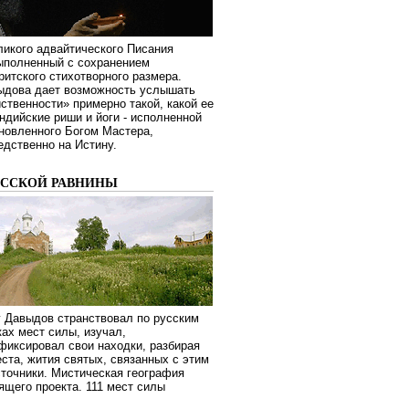
ликого адвайтического Писания
выполненный с сохранением
ритского стихотворного размера.
ыдова дает возможность услышать
ственности» примерно такой, какой ее
дийские риши и йоги - исполненной
новленного Богом Мастера,
дственно на Истину.
УССКОЙ РАВНИНЫ
г Давыдов странствовал по русским
ах мест силы, изучал,
фиксировал свои находки, разбирая
ста, жития святых, связанных с этим
сточники. Мистическая география
оящего проекта. 111 мест силы