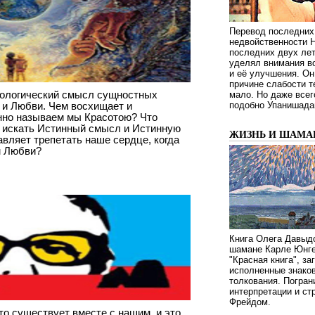
Перевод последних
недвойственности 
последних двух ле
уделял внимания в
и её улучшения. Он
причине слабости т
тологический смысл сущностных
мало. Но даже всег
 и Любви. Чем восхищает и
подобно Упанишада
нно называем мы Красотою? Что
и искать Истинный смысл и Истинную
ЖИЗНЬ И ШАМА
авляет трепетать наше сердце, когда
м Любви?
Книга Олега Давыдо
шамане Карле Юнге
"Красная книга", за
исполненные знаков
толкования. Погран
интерпретации и с
Фрейдом.
о существует вместе с нашим, и это