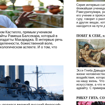
Серия интервью-сат
ближайшая ученица 
Рамсураткумара, ра
его учение и проясн
гуру, говорит о ра
и других вещах, ко
находится на пути 
ром Кастилло, прямым учеником
вайты Рамеша Балсекара, который в
ПОБЕГ К СЕБЕ, 
ргадатты Махараджа. В интервью речь
еделенности, божественной воле,
хологическом аспекте. И о том, что
Эссе Глеба Давыдов
жизни человечества
воздействия, котор
на нашу жизнь. Чт
искусством, а что н
адвайту. С примера
РИБХУ ГИТА. С
д – родился великий русский философ-