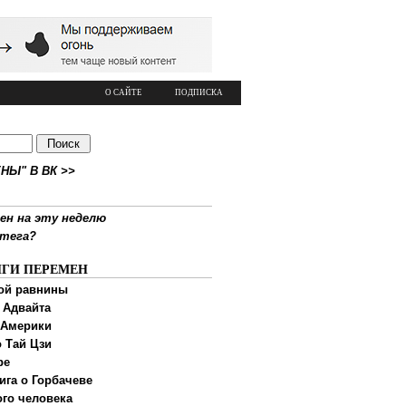
О САЙТЕ
ПОДПИСКА
НЫ" В ВК >>
ен на эту неделю
ртега?
ИГИ ПЕРЕМЕН
ой равнины
 Адвайта
 Америки
 Тай Цзи
ре
ига о Горбачеве
ого человека