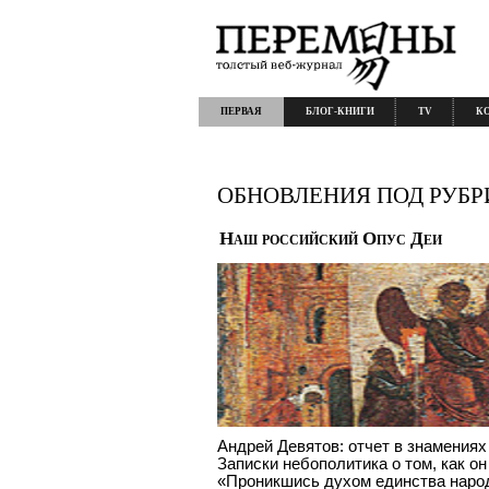
ПЕРВАЯ
БЛОГ-КНИГИ
TV
К
ОБНОВЛЕНИЯ ПОД РУБР
Наш российский Oпус Деи
Андрей Девятов: отчет в знамениях
Записки небополитика о том, как о
«Проникшись духом единства народ