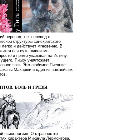
ий перевод, т.е. перевод с
еской структуры санскритского
я легко и действует мгновенно. В
жится вся суть шиваизма.
росто и прямо указывая на Истину,
сущего, Рибху уничтожает
овное эго». Это любимое Писание
Раманы Махарши и один из важнейших
тов.
ТОВ. БОЛЬ И ГРЕЗЫ
й психологии». О странностях
стях характера Михаила Лермонтова.