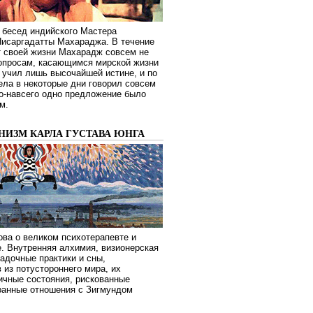
 бесед индийского Мастера
Нисаргадатты Махараджа. В течение
т своей жизни Махарадж совсем не
опросам, касающимся мирской жизни
 учил лишь высочайшей истине, и по
ела в некоторые дни говорил совсем
о-навсего одно предложение было
м.
НИЗМ КАРЛА ГУСТАВА ЮНГА
ва о великом психотерапевте и
. Внутренняя алхимия, визионерская
гадочные практики и сны,
 из потустороннего мира, их
ичные состояния, рискованные
транные отношения с Зигмундом