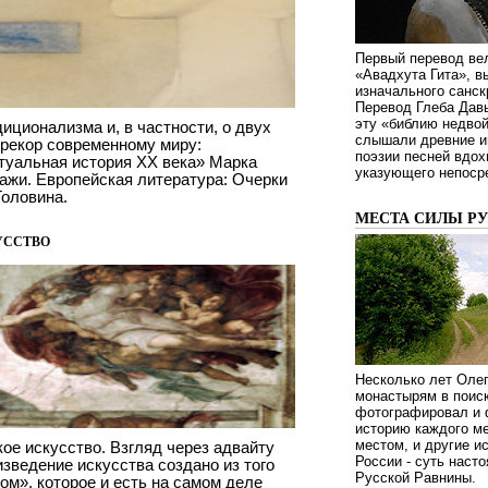
Первый перевод ве
«Авадхута Гита», 
изначального санск
Перевод Глеба Дав
эту «библию недвой
ционализма и, в частности, о двух
слышали древние ин
рекор современному миру:
поэзии песней вдох
туальная история ХХ века» Марка
указующего непосре
ажи. Европейская литература: Очерки
Головина.
МЕСТА СИЛЫ Р
усство
Несколько лет Оле
монастырям в поиск
фотографировал и 
историю каждого ме
местом, и другие и
кое искусство. Взгляд через адвайту
России - суть наст
изведение искусства создано из того
Русской Равнины.
ом», которое и есть на самом деле