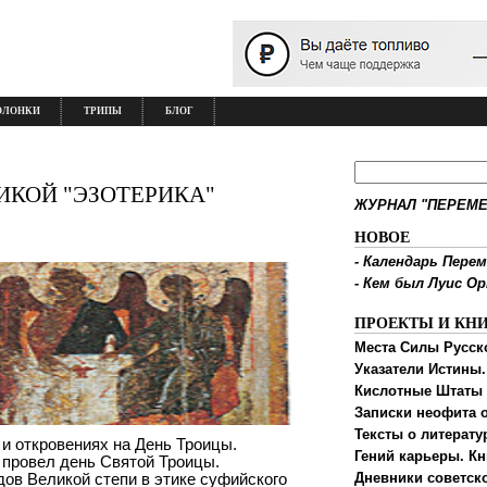
ОЛОНКИ
ТРИПЫ
БЛОГ
ИКОЙ "ЭЗОТЕРИКА"
ЖУРНАЛ "ПЕРЕМЕ
НОВОЕ
-
Календарь Перем
-
Кем был Луис О
ПРОЕКТЫ И КН
Места Силы Русск
Указатели Истины.
Кислотные Штаты
Записки неофита о
Тексты о литерату
 и откровениях на День Троицы.
Гений карьеры. Кн
н провел день Святой Троицы.
ов Великой степи в этике суфийского
Дневники советск