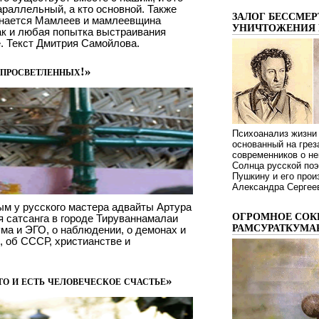
араллельный, а кто основной. Также
ЗАЛОГ БЕССМЕР
чинается Мамлеев и мамлеевщина
УНИЧТОЖЕНИЯ 
ак и любая попытка выстраивания
. Текст Дмитрия Самойлова.
 просветленных!»
Психоанализ жизни 
основанный на грез
современников о не
Солнца русской поэ
Пушкину и его про
Александра Сергеев
м у русского мастера адвайты Артура
ОГРОМНОЕ СОК
я сатсанга в городе Тируваннамалаи
РАМСУРАТКУМА
ма и ЭГО, о наблюдении, о демонах и
, об СССР, христианстве и
о и есть человеческое счастье»