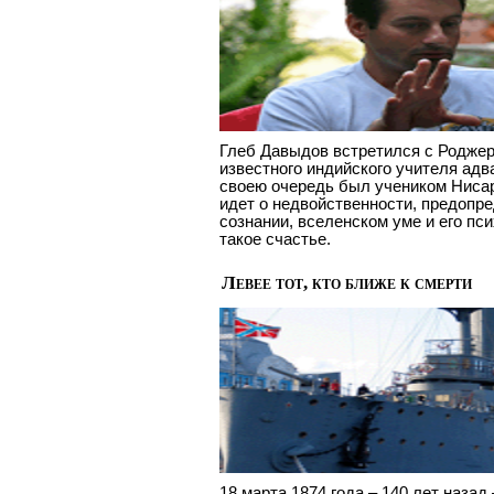
Глеб Давыдов встретился с Родже
известного индийского учителя ад
своею очередь был учеником Ниса
идет о недвойственности, предопр
сознании, вселенском уме и его пси
такое счастье.
Левее тот, кто ближе к смерти
18 марта 1874 года – 140 лет наза