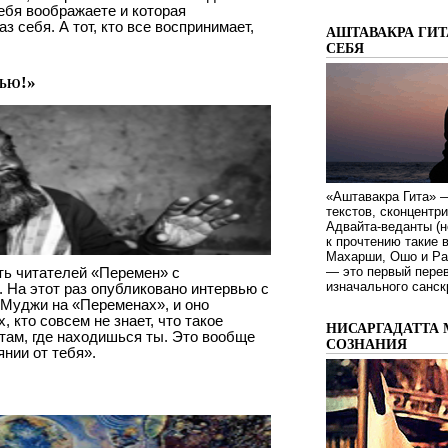
себя воображаете и которая
 себя. А тот, кто все воспринимает,
АШТАВАКРА ГИТ
СЕБЯ
тью!»
«Аштавакра Гита» —
текстов, сконцентр
Адвайта-веданты (н
к прочтению такие 
Махарши, Ошо и Ра
ть читателей «Перемен» с
— это первый пере
изначального санск
На этот раз опубликовано интервью с
 Муджи на «Переменах», и оно
, кто совсем не знает, что такое
НИСАРГАДАТТА 
там, где находишься ты. Это вообще
СОЗНАНИЯ
янии от тебя».