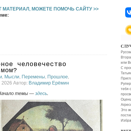
 МАТЕРИАЛ, МОЖЕТЕ ПОМОЧЬ САЙТУ >>
еме:
СЛУ
Русск
Вторая
или В
рное человечество
С про
змом?
Татья
и
,
Мысли
,
Перемены
,
Прошлое
,
Пригл
, 2026 Автор:
Владимир Ерёмин
Рупер
тебя 
 Начало темы —
здесь
.
просв
Оценщ
Агрес
Это ж
пости
Избр