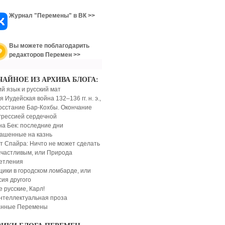
Журнал "Перемены" в ВК >>
Вы можете поблагодарить
редакторов Перемен >>
ЧАЙНОЕ ИЗ АРХИВА БЛОГА:
ий язык и русский мат
 Иудейская война 132–136 гг. н. э.,
осстание Бар-Кохбы. Окончание
грессией сердечной
на Бек: последние дни
ашенные на казнь
т Спайра: Ничто не может сделать
счастливым, или Природа
етления
ики в городском ломбарде, или
сия другого
е русские, Карл!
нтеллектуальная проза
анные Перемены