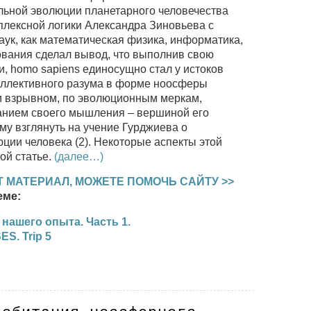
альной эволюции планетарного человечества
плексной логики Александра Зиновьева с
аук, как математическая физика, информатика,
дования сделал вывод, что выполнив свою
и, homo sapiens единосущно стал у истоков
оллективного разума в форме ноосферы
и взрывном, по эволюционным меркам,
анием своего мышления – вершиной его
му взглянуть на учение Гурджиева о
ции человека (2). Некоторые аспекты этой
ой статье.
(далее…)
 МАТЕРИАЛ, МОЖЕТЕ ПОМОЧЬ САЙТУ >>
еме:
нашего опыта. Часть 1.
S. Trip 5