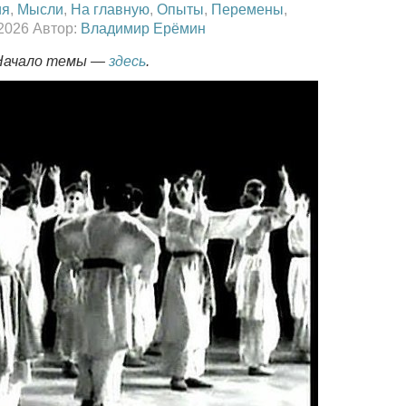
ия
,
Мысли
,
На главную
,
Опыты
,
Перемены
,
 2026 Автор:
Владимир Ерёмин
 Начало темы —
здесь
.