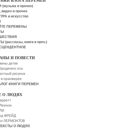
РИКИ БЛОГА ПЕРЕМЕН
 (музыка и прочее)
 видео и прочее
УРА и искусство
И
ЙТЕ ПЕРЕМЕНЫ
ТЫ
ШЕСТВИЯ
Ы (рассказы, книги и проч.)
СЦЕНДЕНТНОЕ
АНЫ И ПОВЕСТИ
кины детки
бродячего пса
астный рисунок
 в оранжерее
БЛОГ-КНИГИ ПЕРЕМЕН
Е О ЛЮДЯХ
арретт
Леннон
 ЛИ
нд ФРЕЙД
ил ЛЕРМОНТОВ
ТЕКСТЫ О ЛЮДЯХ