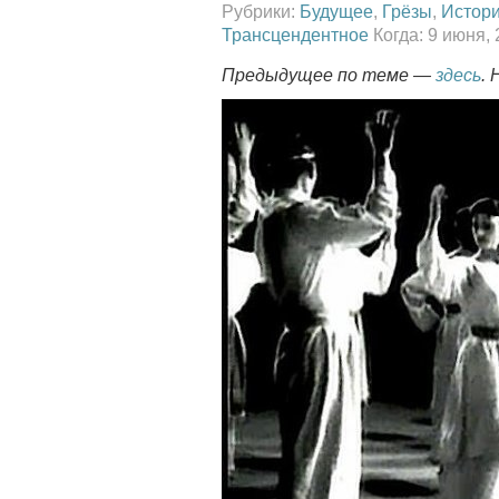
Рубрики:
Будущее
,
Грёзы
,
Истор
Трансцендентное
Когда: 9 июня,
Предыдущее по теме —
здесь
.