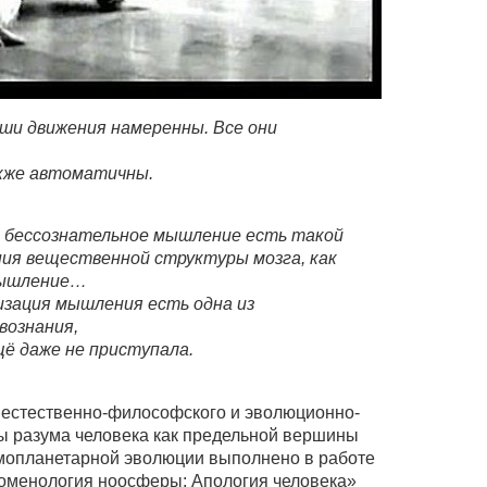
ши движения намеренны. Все они
акже автоматичны.
о бессознательное мышление есть такой
ия вещественной структуры мозга, как
 мышление…
изация мышления есть одна из
вознания,
щё даже не приступала.
естественно-философского и эволюционно-
ы разума человека как предельной вершины
смопланетарной эволюции выполнено в работе
оменология ноосферы: Апология человека»