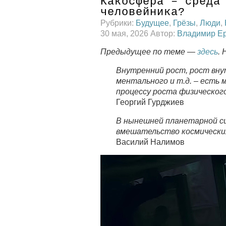
Какосфера – среда
человейника?
Рубрики:
Будущее
,
Грёзы
,
Люди
,
30 мая, 2026 Автор:
Владимир Е
Предыдущее по теме —
здесь
.
Внутренний рост, рост вну
ментального и т.д. – есть
процессу роста физическог
Георгий Гурджиев
В нынешней планетарной с
вмешательство космических 
Василий Налимов