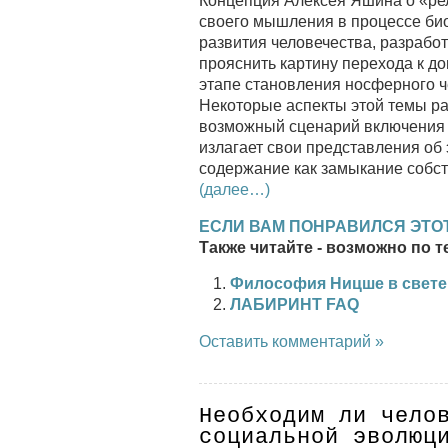
Концепция Алексея Яшина о «ре
своего мышления в процессе био
развития человечества, разрабо
прояснить картину перехода к д
этапе становления носферного ч
Некоторые аспекты этой темы рас
возможный сценарий включения
излагает свои представления об
содержание как замыкание собс
(далее…)
ЕСЛИ ВАМ ПОНРАВИЛСЯ ЭТОТ
Также читайте - возможно по т
Философия Ницше в свете 
ЛАБИРИНТ FAQ
Оставить комментарий »
Необходим ли чело
социальной эволюц