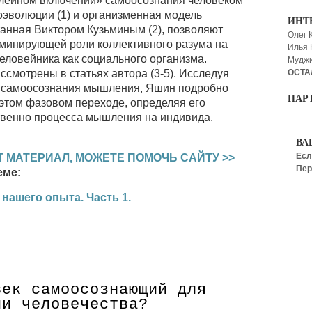
лейном включении» самоосознания человеком
эволюции (1) и организменная модель
ИНТ
танная Виктором Кузьминым (2), позволяют
Олег 
оминирующей роли коллективного разума на
Илья
еловейника как социального организма.
Мудж
ОСТА
смотрены в статьях автора (3-5). Исследуя
 самоосознания мышления, Яшин подробно
ПАР
 этом фазовом переходе, определяя его
твенно процесса мышления на индивида.
ВА
Есл
 МАТЕРИАЛ, МОЖЕТЕ ПОМОЧЬ САЙТУ >>
Пер
еме:
нашего опыта. Часть 1.
век самоосознающий для
ии человечества?