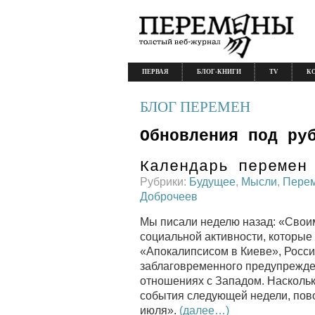
ПЕРВАЯ
БЛОГ-КНИГИ
TV
К
БЛОГ ПЕРЕМЕН
Обновления под ру
Календарь перемен
Рубрики:
Будущее
,
Мысли
,
Пере
Доброчеев
Мы писали неделю назад: «Своим
социальной активности, которые
«Апокалипсисом в Киеве», Росси
заблаговременного предупрежден
отношениях с Западом. Насколь
события следующей недели, повор
июля».
(далее…)