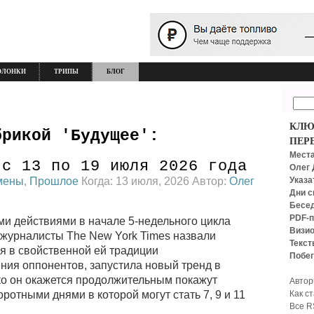
ОЛОНКИ
ТРИПЫ
БЛОГ
КЛЮ
брикой 'Будущее':
ПЕР
Места
 с 13 по 19 июля 2026 года
Олег 
мены
,
Прошлое
Когда: 13 июля, 2026 Автор:
Олег
Указа
Дни с
Бесед
PDF-п
и действиями в начале 5-недельного цикла
Визио
 журналисты The New York Times назвали
Текст
я в свойственной ей традиции
Побег
ия оппонентов, запустила новый тренд в
ко он окажется продолжительным покажут
Автор
Как с
отными днями в которой могут стать 7, 9 и 11
Все R