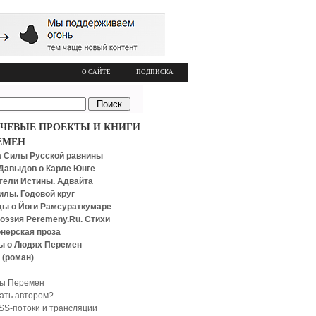
О САЙТЕ
ПОДПИСКА
ЧЕВЫЕ ПРОЕКТЫ И КНИГИ
ЕМЕН
 Силы Русской равнины
Давыдов о Карле Юнге
тели Истины. Адвайта
илы. Годовой круг
ы о Йоги Рамсураткумаре
оэзия Peremeny.Ru. Стихи
нерская проза
ы о Людях Перемен
 (роман)
ы Перемен
тать автором?
SS-потоки и трансляции