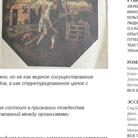
РУБ
ЗВУКИ
КИНО,
КУЛЬТ
ЛЮД
О СА
ОПЫ
ПУТЕ
ТЕКСТ
ТРАН
РОМ
Кукуш
Блюз 
жно, но не как мирное сосуществование
Злосч
ов, а как структурированное целое с
Ветер
ВСЕ 
ЭСС
ие состоит в признании тождества
Сид Б
твований между организмами
Джон 
Брюс
Зигму
Миха
ВСЕ 