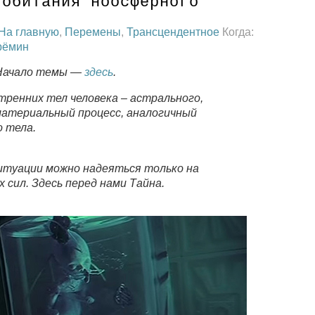
 обитания ноосферного
На главную
,
Перемены
,
Трансцендентное
Когда:
рёмин
 Начало темы —
здесь
.
тренних тел человека – астрального,
 материальный процесс, аналогичный
о тела.
итуации можно надеяться только на
сил. Здесь перед нами Тайна.