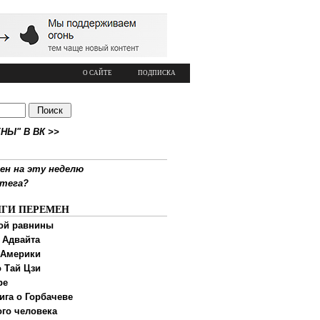
О САЙТЕ
ПОДПИСКА
НЫ" В ВК >>
ен на эту неделю
ртега?
ИГИ ПЕРЕМЕН
ой равнины
 Адвайта
 Америки
 Тай Цзи
ре
ига о Горбачеве
ого человека