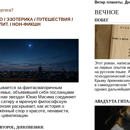
Ветер планеты. Дн
ртега?
ВЕЧНОЕ
О
/
ЭЗОТЕРИКА
/
ПУТЕШЕСТВИЯ
/
ПОБЕГ
ЛИТ.
/
НОН-ФИКШН
Этот роман, написа
из первых опытов и
на русском языке.
психоделический сю
Крыму брежневских 
в самиздатовском "
рывается за фантасмагоричным
однако дальнейшая 
семье, объявившей себя посланцами
сная звезда» Юкио Мисима соединяет
ю сатиру и мрачную философскую
АВАДХУТА ГИТА
ензия раскрывает, как история о
ённый спор о красоте, ненависти,
 цивилизации.
второе, дополненное