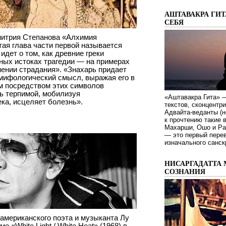
АШТАВАКРА ГИТ
СЕБЯ
итрия Степанова «Алхимия
тая глава части первой называется
идет о том, как древние греки
ьных истоках трагедии — на примерах
нении страдания». «Знахарь придает
 мифологический смысл, выражая его в
м посредством этих символов
ь терпимой, мобилизуя
«Аштавакра Гита» —
ка, исцеляет болезнь».
текстов, сконцентр
Адвайта-веданты (н
к прочтению такие 
Махарши, Ошо и Ра
— это первый пере
изначального санск
НИСАРГАДАТТА 
СОЗНАНИЯ
американского поэта и музыканта Лу
 «White Light / White Heat» (1968) в