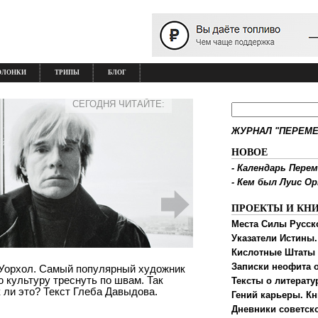
ОЛОНКИ
ТРИПЫ
БЛОГ
СЕГОДНЯ ЧИТАЙТЕ:
ЖУРНАЛ "ПЕРЕМЕ
НОВОЕ
-
Календарь Перем
-
Кем был Луис О
ПРОЕКТЫ И КН
Места Силы Русск
Указатели Истины.
Кислотные Штаты
Записки неофита о
и Уорхол. Самый популярный художник
 культуру треснуть по швам. Так
Тексты о литерату
 ли это? Текст Глеба Давыдова.
Гений карьеры. Кн
Дневники советск