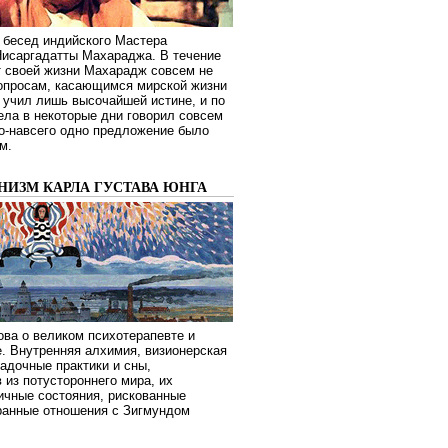
 бесед индийского Мастера
Нисаргадатты Махараджа. В течение
т своей жизни Махарадж совсем не
опросам, касающимся мирской жизни
 учил лишь высочайшей истине, и по
ела в некоторые дни говорил совсем
о-навсего одно предложение было
м.
НИЗМ КАРЛА ГУСТАВА ЮНГА
ва о великом психотерапевте и
. Внутренняя алхимия, визионерская
гадочные практики и сны,
 из потустороннего мира, их
ичные состояния, рискованные
транные отношения с Зигмундом