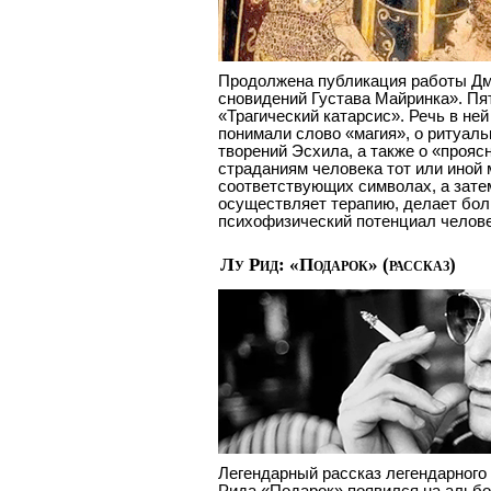
Продолжена публикация работы Дм
сновидений Густава Майринка». Пя
«Трагический катарсис». Речь в ней 
понимали слово «магия», о ритуал
творений Эсхила, а также о «прояс
страданиям человека тот или иной
соответствующих символах, а зате
осуществляет терапию, делает бол
психофизический потенциал челове
Лу Рид: «Подарок» (рассказ)
Легендарный рассказ легендарного 
Рида «Подарок» появился на альбоме