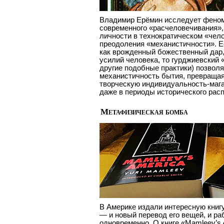
Владимир Ерёмин исследует феном
современного «расчеловечивания»,
личности в технократическом «чел
преодоления «механистичности». Ес
как врожденный божественный дар,
усилий человека, то гурджиевский 
другие подобные практики) позвол
механистичность бытия, превраща
творческую индивидуальность-мага
даже в периоды исторического расп
Метафизическая бомба
В Америке издали интересную книг
— и новый перевод его вещей, и ра
одновременно. О книге «Mamleev’s Am