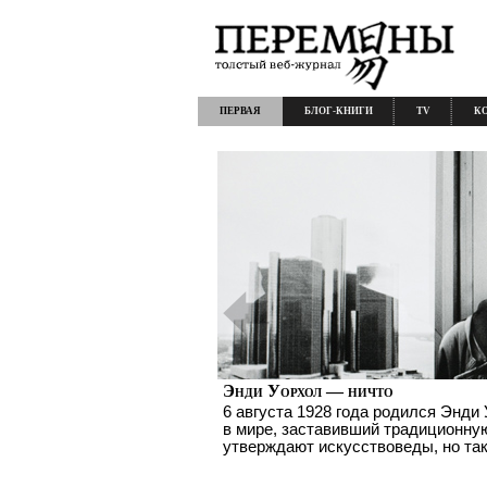
ПЕРВАЯ
БЛОГ-КНИГИ
TV
К
Энди Уорхол — ничто
6 августа 1928 года родился Энд
в мире, заставивший традиционную
утверждают искусствоведы, но так