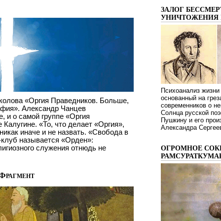
ЗАЛОГ БЕССМЕР
УНИЧТОЖЕНИЯ 
Психоанализ жизни 
основанный на грез
колова «Оргия Праведников. Больше,
современников о не
афия». Александр Чанцев
Солнца русской поэ
е, и о самой группе «Оргия
Пушкину и его про
 Калугине. «То, что делает «Оргия»,
Александра Сергеев
никак иначе и не назвать. «Свобода в
-клуб называется «Орден»:
лигиозного служения отнюдь не
ОГРОМНОЕ СОК
РАМСУРАТКУМА
Фрагмент