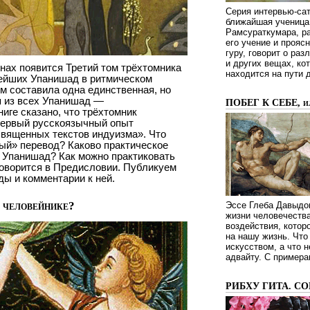
Серия интервью-сат
ближайшая ученица 
Рамсураткумара, ра
его учение и проясн
гуру, говорит о ра
и других вещах, ко
нах появится Третий том трёхтомника
находится на пути 
ейших Упанишад в ритмическом
м составила одна единственная, но
я из всех Упанишад —
ПОБЕГ К СЕБЕ, 
ниге сказано, что трёхтомник
ервый русскоязычный опыт
священных текстов индуизма». Что
ый» перевод? Каково практическое
 Упанишад? Как можно практиковать
оворится в Предисловии. Публикуем
ды и комментарии к ней.
м человейнике?
Эссе Глеба Давыдов
жизни человечества
воздействия, котор
на нашу жизнь. Чт
искусством, а что н
адвайту. С примера
РИБХУ ГИТА. С