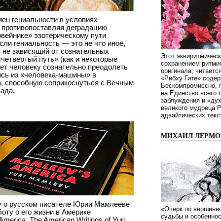
ен гениальности в условиях
 противопоставляя деградацию
овейнике» эзотерическому пути
ли гениальность — это не что иное,
 не зависящий от сознательных
Этот эквиритмическ
«четвертый путь» (как и некоторые
сохранением ритмич
яет человеку сознательно преодолеть
оригинала, читаетс
ясь из «человека-машины» в
«Рибху Гите» содер
, способную соприкоснуться с Вечным
Бескомпромиссно, п
ада.
на Единство всего 
заблуждения и «дух
великого мудреца 
адвайтических текс
МИХАИЛ ЛЕРМОН
у о русском писателе Юрии Мамлееве
«Очерк по вершинно
боту о его жизни в Америке
судьбы и особенно
erica. The American Writings of Yuri