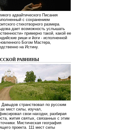
ликого адвайтического Писания
выполненный с сохранением
ритского стихотворного размера.
ыдова дает возможность услышать
ственности» примерно такой, какой ее
дийские риши и йоги - исполненной
новленного Богом Мастера,
дственно на Истину.
УССКОЙ РАВНИНЫ
г Давыдов странствовал по русским
ах мест силы, изучал,
фиксировал свои находки, разбирая
ста, жития святых, связанных с этим
сточники. Мистическая география
оящего проекта. 111 мест силы