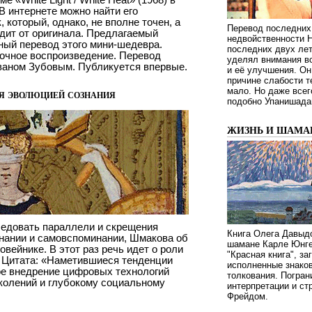
В интернете можно найти его
 который, однако, не вполне точен, а
Перевод последних
дит от оригинала. Предлагаемый
недвойственности 
ный перевод этого мини-шедевра.
последних двух ле
точное воспроизведение. Перевод
уделял внимания в
аном Зубовым. Публикуется впервые.
и её улучшения. Он
причине слабости т
мало. Но даже всег
я эволюцией сознания
подобно Упанишада
ЖИЗНЬ И ШАМА
едовать параллели и скрещения
Книга Олега Давыдо
знании и самовспоминании, Шмакова об
шамане Карле Юнге
вейнике. В этот раз речь идет о роли
"Красная книга", за
 Цитата: «Наметившиеся тенденции
исполненные знаков
ое внедрение цифровых технологий
толкования. Погран
околений и глубокому социальному
интерпретации и с
Фрейдом.