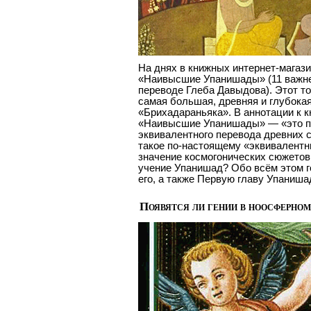
На днях в книжных интернет-магази
«Наивысшие Упанишады» (11 важн
переводе Глеба Давыдова). Этот то
самая большая, древняя и глубока
«Брихадараньяка». В аннотации к к
«Наивысшие Упанишады» — «это п
эквивалентного перевода древних 
такое по-настоящему «эквивалентн
значение космогонических сюжетов
учение Упанишад? Обо всём этом г
его, а также Первую главу Упаниша
Появятся ли гении в ноосферно