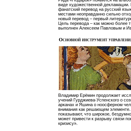
виде художественной декламации. 
фанатский перевод на русский язык,
местами неоправданно сильно отхо
новый перевод – первый литератур
Цель перевода – как можно более 
выполнен Алексеем Павловым и Ив
Основной инструмент управлени
Владимир Ерёмин продолжает иссл
учений Гурджиева-Успенского о со
арканах и Яшина о ноосферном чело
внимания как решающем элементе.
показывают, что широкое, бездумн
может привести к разрыву связи п
кризису».