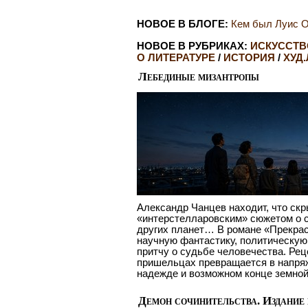
НОВОЕ В БЛОГЕ:
Кем был Луис О
НОВОЕ В РУБРИКАХ:
ИСКУССТВ
О ЛИТЕРАТУРЕ
/
ИСТОРИЯ
/
ХУД.
Лебединые мизантропы
Александр Чанцев находит, что ск
«интерстелларовским» сюжетом о 
других планет… В романе «Прекра
научную фантастику, политическу
притчу о судьбе человечества. Рец
пришельцах превращается в напряж
надежде и возможном конце земной
Демон сочинительства. Издание 