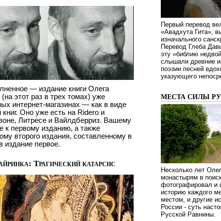
Первый перевод ве
«Авадхута Гита», 
изначального санск
Перевод Глеба Дав
эту «библию недвой
слышали древние ин
поэзии песней вдох
указующего непосре
лненное — издание книги Олега
на этот раз в трех томах) уже
МЕСТА СИЛЫ Р
ых интернет-магазинах — как в виде
книг. Оно уже есть на Ridero и
Озоне, Литресе и Вайлдберриз. Вашему
 к первому изданию, а также
ому второго издания, составленному в
в издание первое.
йринка: Трагический катарсис
Несколько лет Оле
монастырям в поиск
фотографировал и 
историю каждого ме
местом, и другие и
России - суть наст
Русской Равнины.