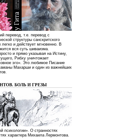
ий перевод, т.е. перевод с
еской структуры санскритского
я легко и действует мгновенно. В
жится вся суть шиваизма.
росто и прямо указывая на Истину,
сущего, Рибху уничтожает
овное эго». Это любимое Писание
Раманы Махарши и один из важнейших
тов.
ТОВ. БОЛЬ И ГРЕЗЫ
й психологии». О странностях
стях характера Михаила Лермонтова.