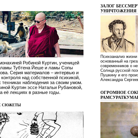
ЗАЛОГ БЕССМЕР
УНИЧТОЖЕНИЯ 
Психоанализ жизни 
основанный на грез
монахиней Робиной Куртин, ученицей
современников о не
 ламы Тубтена Йеше и ламы Сопы
Солнца русской поэ
ова. Cерия материалов – интервью и
Пушкину и его про
 контроля над собственной психикой,
Александра Сергеев
х техниках наблюдения за своим умом.
биной Куртин эссе Натальи Рубановой,
а её лекциях в разные годы.
ОГРОМНОЕ СОК
РАМСУРАТКУМА
е сюжеты