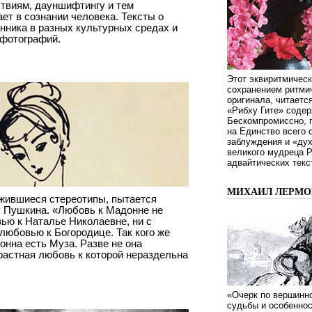
твиям, дауншифтингу и тем
ет в сознании человека. Тексты о
нника в разных культурных средах и
-фотографий.
Этот эквиритмическ
сохранением ритмич
оригинала, читаетс
«Рибху Гите» содер
Бескомпромиссно, п
на Единство всего 
заблуждения и «дух
великого мудреца 
адвайтических текс
МИХАИЛ ЛЕРМОН
жившиеся стереотипы, пытается
 у Пушкина. «Любовь к Мадонне не
ью к Наталье Николаевне, ни с
любовью к Богородице. Так кого же
онна есть Муза. Разве не она
астная любовь к которой нераздельна
«Очерк по вершинно
судьбы и особенно