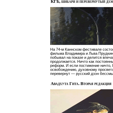
КГБ, шибари и перевернутый дзэ
На 74-м Каннском фестивале состо
фильма Владимира и Льва Прудкин
побывал на показе и делится впеча
продолжается. Ничто как постоянны
реформ. И если постижение ничто,
освобождению, духовному просветл
перевернут — русский дзэн бессм
Авадхута Гита. Вторая редакция