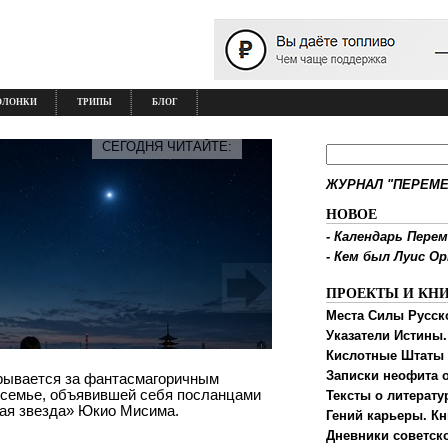
ОЛОНКИ
ТРИПЫ
БЛОГ
СЕГОДНЯ ЧИТАЙТЕ:
ЖУРНАЛ "ПЕРЕМЕ
НОВОЕ
-
Календарь Перем
-
Кем был Луис О
ПРОЕКТЫ И КН
Места Силы Русск
Указатели Истины.
Кислотные Штаты
Записки неофита о
крывается за фантасмагоричным
 семье, объявившей себя посланцами
Тексты о литерату
ная звезда» Юкио Мисима.
Гений карьеры. Кн
Дневники советск