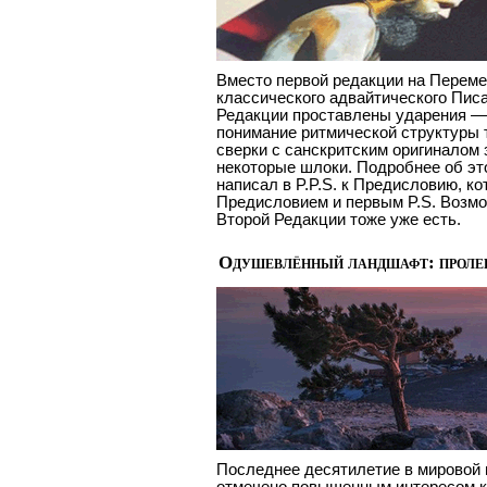
Вместо первой редакции на Переме
классического адвайтического Писа
Редакции проставлены ударения —
понимание ритмической структуры 
сверки с санскритским оригиналом
некоторые шлоки. Подробнее об эт
написал в P.P.S. к Предисловию, к
Предисловием и первым P.S. Возмо
Второй Редакции тоже уже есть.
Одушевлённый ландшафт: проле
Последнее десятилетие в мировой 
отмечено повышенным интересом к 