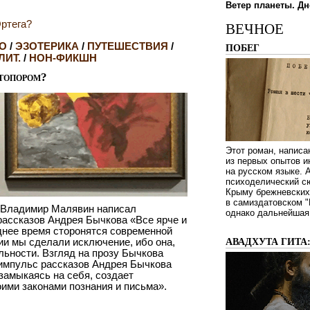
Ветер планеты. Дн
ртега?
ВЕЧНОЕ
О
/
ЭЗОТЕРИКА
/
ПУТЕШЕСТВИЯ
/
ПОБЕГ
ЛИТ.
/
НОН-ФИКШН
 топором?
Этот роман, написа
из первых опытов и
на русском языке.
психоделический сю
Крыму брежневских 
в самиздатовском "
р Владимир Малявин написал
однако дальнейшая 
рассказов Андрея Бычкова «Все ярче и
днее время сторонятся современной
ии мы сделали исключение, ибо она,
АВАДХУТА ГИТА
льности. Взгляд на прозу Бычкова
 импульс рассказов Андрея Бычкова
 замыкаясь на себя, создает
ими законами познания и письма».