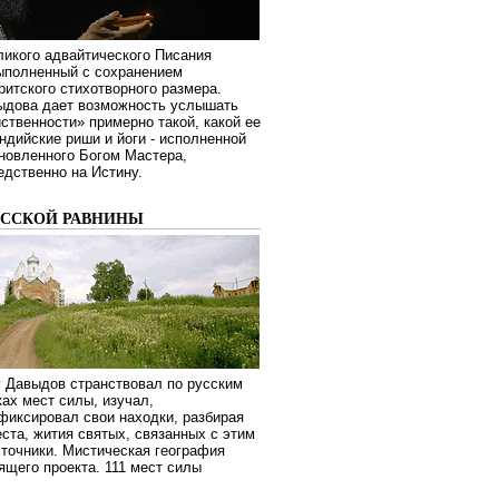
ликого адвайтического Писания
выполненный с сохранением
ритского стихотворного размера.
ыдова дает возможность услышать
ственности» примерно такой, какой ее
дийские риши и йоги - исполненной
новленного Богом Мастера,
дственно на Истину.
УССКОЙ РАВНИНЫ
г Давыдов странствовал по русским
ах мест силы, изучал,
фиксировал свои находки, разбирая
ста, жития святых, связанных с этим
сточники. Мистическая география
оящего проекта. 111 мест силы