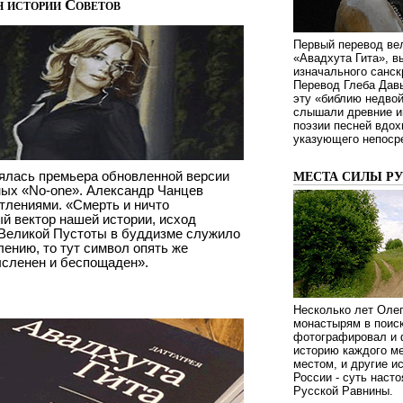
н истории Советов
Первый перевод ве
«Авадхута Гита», 
изначального санск
Перевод Глеба Дав
эту «библию недвой
слышали древние ин
поэзии песней вдох
указующего непосре
ялась премьера обновленной версии
МЕСТА СИЛЫ Р
ых «No-one». Александр Чанцев
тлениями. «Смерть и ничто
й вектор нашей истории, исход
 Великой Пустоты в буддизме служило
ению, то тут символ опять же
ысленен и беспощаден».
Несколько лет Оле
монастырям в поиск
фотографировал и 
историю каждого ме
местом, и другие и
России - суть наст
Русской Равнины.