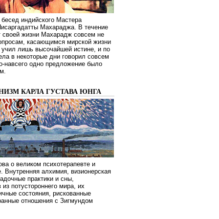
 бесед индийского Мастера
Нисаргадатты Махараджа. В течение
т своей жизни Махарадж совсем не
опросам, касающимся мирской жизни
 учил лишь высочайшей истине, и по
ела в некоторые дни говорил совсем
о-навсего одно предложение было
м.
НИЗМ КАРЛА ГУСТАВА ЮНГА
ва о великом психотерапевте и
. Внутренняя алхимия, визионерская
гадочные практики и сны,
 из потустороннего мира, их
ичные состояния, рискованные
транные отношения с Зигмундом