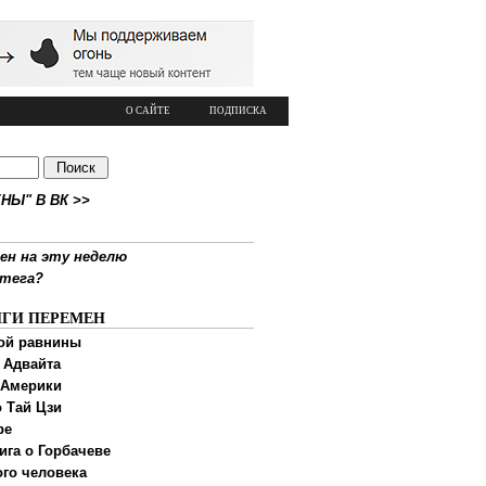
О САЙТЕ
ПОДПИСКА
НЫ" В ВК >>
ен на эту неделю
ртега?
ИГИ ПЕРЕМЕН
ой равнины
 Адвайта
 Америки
 Тай Цзи
ре
ига о Горбачеве
ого человека