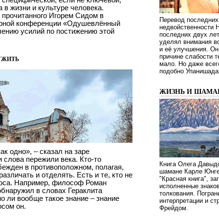
 в жизни и культуре человека.
, прочитанного Игорем Сидом в
Перевод последних
арной конференции «Одушевлённый
недвойственности 
ению усилий по постижению этой
последних двух ле
уделял внимания в
и её улучшения. Он
причине слабости т
ужить
мало. Но даже всег
подобно Упанишада
ЖИЗНЬ И ШАМА
ак одно», – сказал на заре
 слова пережили века. Кто-то
Книга Олега Давыдо
убежден в противоположном, полагая,
шамане Карле Юнге
различать и отделять. Есть и те, кто не
"Красная книга", за
роса. Например, философ Роман
исполненные знаков
обнаружил в словах Гераклита
толкования. Погран
о ли вообще такое знание – знание
интерпретации и с
осом он.
Фрейдом.