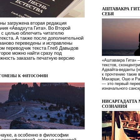
АШТАВАКРА ГИТ
СЕБЯ
ны загружена вторая редакция
ния «Авадхута Гита». Во Второй
 c целью облегчить читателю
текста. А также после дополнительной
 заново переведены и исправлены
ом переводчик текста Глеб Давыдов
оторое можно найти сразу под
жность заказать печатную версию
«Аштавакра Гита» —
текстов, сконцентр
Адвайта-веданты (н
к прочтению такие 
гомены к фитософии
Махарши, Ошо и Ра
— это первый пере
изначального санск
НИСАРГАДАТТА 
СОЗНАНИЯ
науке, а особенно в философии
специфической, если не ключевой,