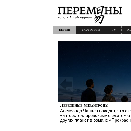
ПЕРВАЯ
БЛОГ-КНИГИ
TV
К
Лебединые мизантропы
Александр Чанцев находит, что с
«интерстелларовским» сюжетом о
других планет в романе «Прекрас