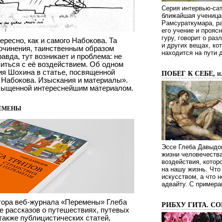
Серия интервью-сат
ближайшая ученица 
Рамсураткумара, ра
его учение и проясн
гуру, говорит о ра
ересно, как и самого Набокова. Та
и других вещах, ко
сочинения, таинственным образом
находится на пути 
авда, тут возникает и проблема: не
иться с её воздействием. Об одном
ия Шохина в статье, посвященной
ПОБЕГ К СЕБЕ, 
 Набокова. Изыскания и материалы».
асыщенной интереснейшим материалом.
ремены
Эссе Глеба Давыдов
жизни человечества
воздействия, котор
на нашу жизнь. Чт
искусством, а что н
адвайту. С примера
ктора веб-журнала «Перемены» Глеба
РИБХУ ГИТА. С
е рассказов о путешествиях, путевых
 также публицистических статей,