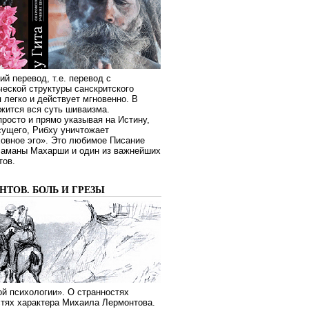
ий перевод, т.е. перевод с
еской структуры санскритского
я легко и действует мгновенно. В
жится вся суть шиваизма.
росто и прямо указывая на Истину,
сущего, Рибху уничтожает
овное эго». Это любимое Писание
Раманы Махарши и один из важнейших
тов.
ТОВ. БОЛЬ И ГРЕЗЫ
й психологии». О странностях
стях характера Михаила Лермонтова.